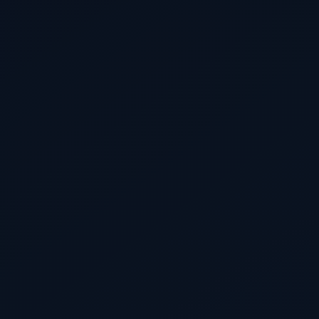
讯-关于清晨瓦伦西亚调整名
OD体育资讯-里程碑夜！布鲁克林篮
，远射贴柱环节打磨，态度
豪取连胜，中超集结日刷纪录，更衣
密集仍需轮换的信息
稳定，训练强度明显提升的简单介绍
2026 / 02 / 08
452
2025 / 11 / 22