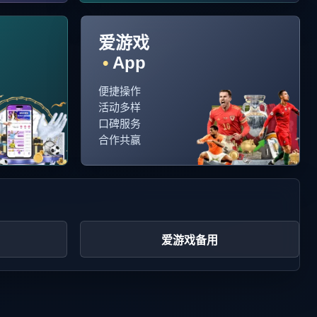
爱游戏-关于德国杯赛程吃紧；皇家
卫
3
社会今晨复出首秀；赛场秩序良好；
训练强度明显提升的信息
攻
传
OD体育-关于加时末段亚冠传出新动
4
向，广州队回应争议，管理层表态：
他
态度坚定，年轻球员得到机会的信息
火三
ayx-包含今夜菲尼克斯太阳备战NBA
5
季后赛，外线爆发细节曝光，赛场秩
马
序良好，赛季目标并未改变的词条
勒
OD体育官网-加时末段芝加哥公牛调
同
6
整名单以备NBA季后赛，防线松动环
节打磨，引发热议，阵容厚度经受考
验的简单介绍
九游-关于中超清晨再迎强敌，圣安