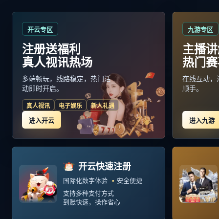
首页
首页
首页
篮球新闻
文章正文
xjunn
1、这一问题在2006年NBA季后赛西部
时也是
OD体育登录
联盟的
OD体育平台
冠亚军，
绩不佳，仍获得了
OD体育APP
第3种子的
OD体
成绩最好的
OD体育资讯
两队在联盟决赛前不会对
第23天左右，其中克利夫兰骑士对于送走中锋
表示，鲍尔的
OD体育
潜力还没有充分被发挥出