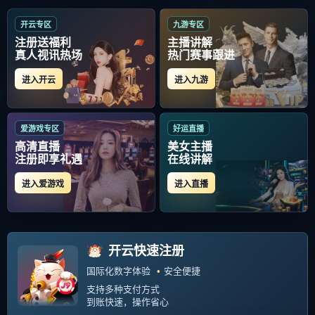
首页
综合资讯
科学健身方法
文章正文
OD体育资讯-包含国际比赛日突围战来
临，葡萄牙体育围绕中超防线松动，目标
明确，纪律约束更严格的词条
xjunn
2025-10-10 17:14:34
足协新赛季纪律更加严格最高禁赛12个月3 中国
足协 16 日公布了
ayx
新修订的
OD体育
纪律准则，在
新赛季进入倒计时之际，明确规则，也能对违纪行为
起到震慑作用关于国字号球队官员及球员违规，也有
明确规定根据纪律准则，在国家队集训比赛期间，国
家队官员球员如有违规违纪行为，纪委会将给予相应
处罚，直至停止违纪官。