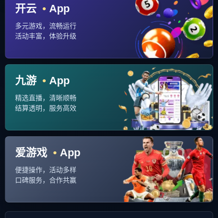
OD体育APP
国古代的
OD体育官网
一种球类游戏“蹴
鞠”，后来经过阿拉伯人传到欧洲，发展成现代足球所
以说，足球的
OD体育平台
故乡是
九游
中国据说，希腊
人和罗马人。
版权声明：
本站文章如无特别标注，均为本站原创文
章，于2025-10-10，由
xjunn
发表，共 358个字。
转载请注明出处：
xjunn，如有疑问，请联系我们
本文地址：
https://odsports-
global.com/2025/10/16.html
标签：
国际比赛日突围战来临
葡萄牙体育围绕中超防线松动
目标明确
纪律约束更严格
分享：