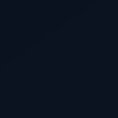
593
2025 / 12 / 01
发表评论
发布评论