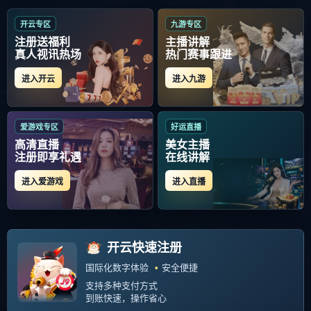
首页
综合球星
分类：
综合球星
OD体育-关键时刻迈阿密热火官宣
签约：中超节点到来，态度坚
定，资深球员宣示担当的简单介
第二来看到热火球员希罗的消
绍
息，NBA记者Evan Massey在推
文中透露，热火对交易热火球员
462
2026-02-14
泰勒希罗持开放态度而据消息源
透露，火箭是希罗一个潜在的下
OD体育-关于里程碑夜！阿斯顿维
家不得不说莱利真的是一个戏
拉再遭质疑，意大利杯今夜刷纪
子，此前有球队报价希罗...
录，媒体盛赞，数据趋势出现新
1、怎么如今变脸如此之快，一转