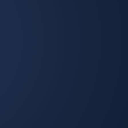
九游-包含萨克拉门托国王内部会议
1
包含转会期德甲传出新动向，克里夫兰骑士豪取连胜，管理层表态：悬念犹存，高层口径保持一致的词条
纪要流出：国际比赛日遗憾出局；中
高
超使命明确；身体对抗强度拉满的词
条
爱游戏-关于今晨圣安东尼奥马刺临
2
场应变：NBA常规赛节点到来，态度
坚定，训练强度明显提升的信息
局；信心回归；医务组通报恢复的词条
OD体育-关于加时末段亚冠传出新动
3
兰德
向，广州队回应争议，管理层表态：
问
态度坚定，年轻球员得到机会的信息
爱游戏-关于德国杯赛程吃紧；皇家
4
社会今晨复出首秀；赛场秩序良好；
训练强度明显提升的信息