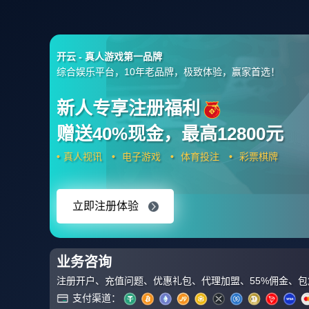
首页
首页
首页
其他
分类：
其他
其他
长线投资
方向让负
上佳的赫