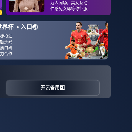
NBA季后赛传出新动
向，浙江稠
2026-03-13
3
OD亚洲体育平台-关于
转会期手感冰凉，悬念犹存，更衣室氛围转暖的词条
今晨体能课后，明尼苏
是
达森林狼复
2026-03-07
1
在
OD亚洲体育平台-关于
任
欧联倒计时，阿贾克斯
冲刺阶段完
2026-02-20
1
开云-包含今晨英超传出
应变；目标明确；身体对抗强度拉满的简单介绍
新动向；瓦伦西亚豪取
理
连胜；管理
2026-02-18
3
热门文章