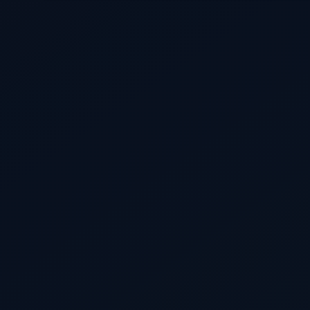
球员转会
包括欧洲
耳曼的主
曾举办19
xjunn