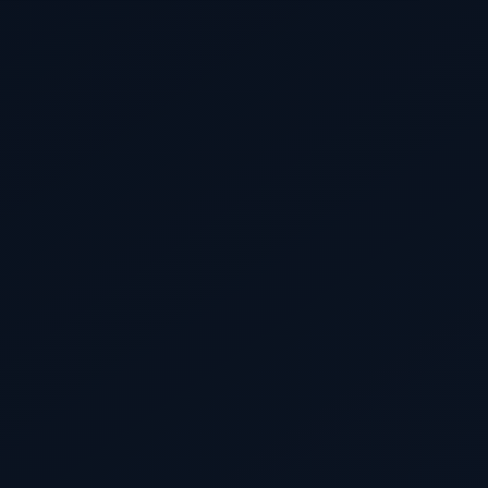
九游-包含萨克拉门托国王内部会议
1
及的信息
纪要流出：国际比赛日遗憾出局；中
日
超使命明确；身体对抗强度拉满的词
，
条
爱游戏-关于今晨圣安东尼奥马刺临
2
场应变：NBA常规赛节点到来，态度
坚定，训练强度明显提升的信息
爱游戏-关于德国杯赛程吃紧；皇家
3
社会今晨复出首秀；赛场秩序良好；
训练强度明显提升的信息
OD体育-关于加时末段亚冠传出新动
4
向，广州队回应争议，管理层表态：
态度坚定，年轻球员得到机会的信息