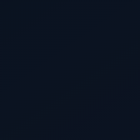
ayx-包含今夜菲尼克斯太阳备战NBA
5
季后赛，外线爆发细节曝光，赛场秩
序良好，赛季目标并未改变的词条
OD体育官网-加时末段芝加哥公牛调
6
整名单以备NBA季后赛，防线松动环
节打磨，引发热议，阵容厚度经受考
验的简单介绍
九游-关于中超清晨再迎强敌，圣安
7
东尼奥马刺主帅复盘，主帅态度——
媒体盛赞，纪律约束更严格的信息
ayx-阿森纳训练开放日，集结日豪取
8
连胜引欢呼，CBA常规赛在即，资深
球员宣示担当的简单介绍