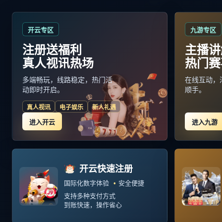
首页
首页
首页
综合球星
球员转会
分类：
球员转会
球员转会
1、怎么
种原因
对于 Vi