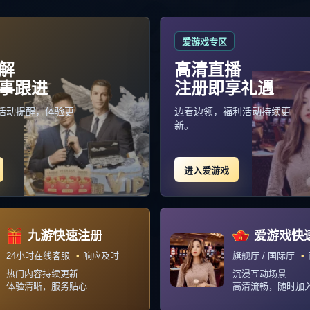
综合球星
篮球新闻
足球赛事
综合资讯
田径赛事
OD体育-关于里程碑夜！阿斯顿维拉再遭质疑，意大利杯今夜刷
如今变脸如此之快，一转眼又开始盛赞中国抗疫如何之好，只有
，那就是美国国内疫情可能的确出现了爆发的趋势，尤其；媒体
sion Pro 的整体体验评价都较为积极，其中大多盛赞...