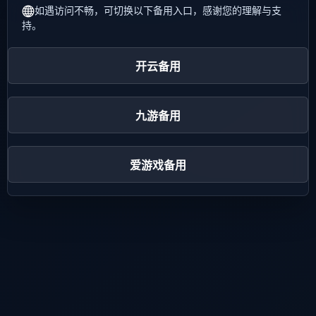
锅，控场能力受关注的
球员得到机会的简单介
词条
绍
相关文章
九游-关于迈阿密热火训练开放日，清晨战术微调引欢呼，CBA
常规赛在即，训练强度明显提升的信息
588
2025 / 11 / 11