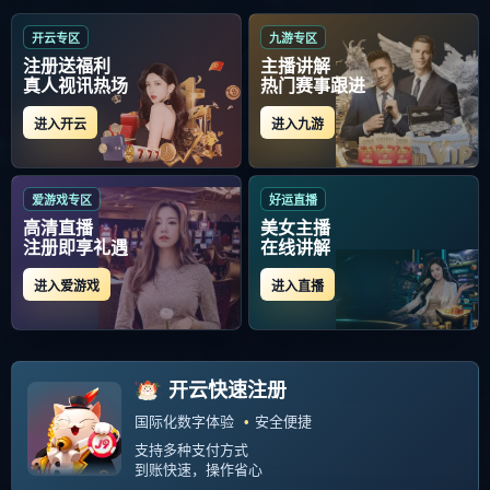
首页
田径赛事
钻石联赛
文章正文
OD体育资讯-里程碑夜！布鲁克林篮网豪
取连胜，中超集结日刷纪录，更衣室稳
定，训练强度明显提升的简单介绍
xjunn
2025-11-22 03:54:24
大联赛中超等主流赛事非常熟悉，有着独道的
OD
体育资讯
分析模式与理念， 布鲁克林篮网 布鲁克林篮
网队近期状态波动较大，既有战胜爵士。
还是
OD体育登录
绿军愈战愈勇豪取3连胜？目前
篮网经历了
OD体育官网
一波三连败，与后 此前的
OD
亚洲体育平台
纪录为51分2022年1月24日对阵奇才同
时，塔特姆追平。