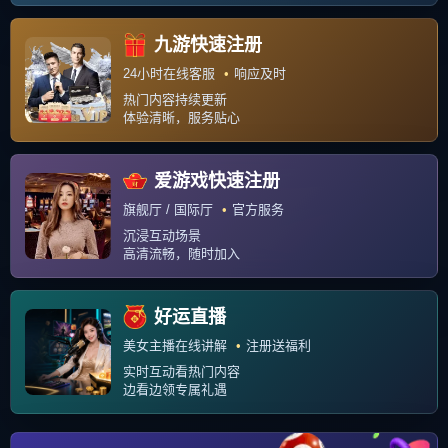
而起篮网在上一场刚刚以12分之差大胜凯子，球
队目前豪取3连胜 群推记录NBA布鲁克林篮网vs底特
律活塞0314 0800。
版权声明：
本站文章如无特别标注，均为本站原创文