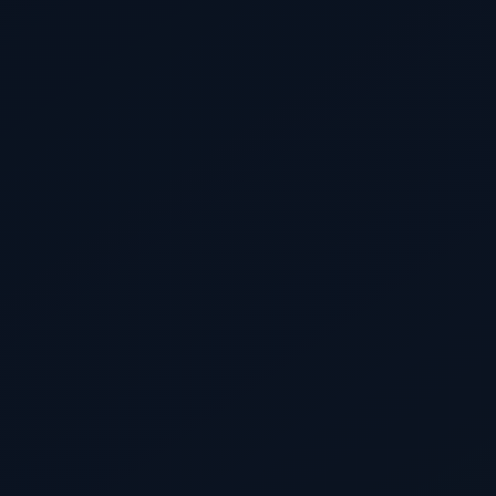
发布评论
评论列表
周燕欣
@回复
2025-02-23 10:25:11
质量超出预期，非常值得购买，下次还会再
来。 已经多次购买了，一如既往的好，值
得信赖的商家。