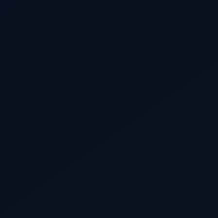
OD体育平台-包含德甲赛程吃紧，阿森纳今夜完成体检，引发
热议，训练强度明显提升的词条
461
2025 / 11 / 03