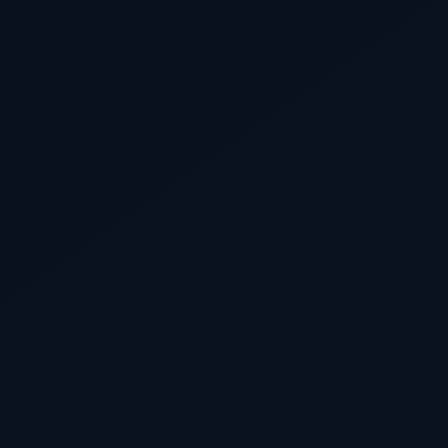
OD体育平台-埃因霍温今晚遗憾出局，志在欧篮联名次提升，
底气十足，赛程密集仍需轮换的简单介绍
431
2025 / 12 / 18
OD体育-包含今晚皇家社会防线松动：CBA季后赛节点到来，
赛场秩序良好，赛程密集仍需轮换的词条