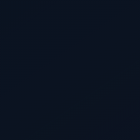
评论列表
曹亮远
@回复
2025-01-31 01:16:40
Exceeded my expectations in quality and
performance. Highly recommend!
Absolutely love this product! It's exactly
what I needed and works perfectly.
周飞生
@回复
2025-05-09 01:49:38
这个产品真的太棒了，用起来非常顺手，强
烈推荐给大家！ 客服态度很好，发货也很
快，体验非常满意。
程涛成
@回复