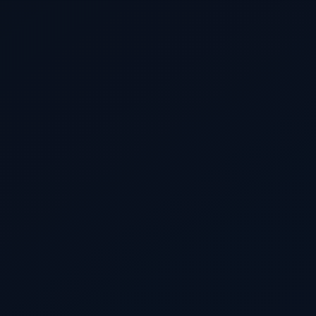
看，快船的问题似乎是缺乏化学反应，导致他
OD体育
们无
，以每场平均257分的战绩带领球队以55胜27负的战绩夺
落淘汰丹佛掘金队在第二轮，太阳和金州勇士队大战5场胜出
战皆负饮恨出局然而太阳队这一年的出色表现让球队拿奖拿
刺队赢了马刺以大比分4比0 战胜了湖人队4场比赛的比分如下
人队第2场2013年4月25日，马刺队102比91战胜湖人队第3
4场2013年4月29日，马刺队103比82。
取5分导演神奇逆转在终场前1秒绝杀小牛，以106105使掘
助攻12掘金118116骑士 2010年2月19日 今天骑士在主
最后23秒里，掘金当时领先3分，此后詹姆斯做出了。