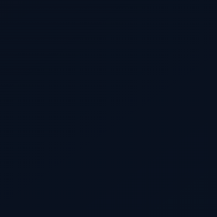
7
法
东尼奥马刺主帅复盘，主帅态度——
媒体盛赞，纪律约束更严格的信息
取
ayx-阿森纳训练开放日，集结日豪取
8
在
连胜引欢呼，CBA常规赛在即，资深
球员宣示担当的简单介绍
到
最新文章
场
九游-包含赛地聚焦：葡
超转会期热度飙升，多
伦多猛龙外
2026-03-15
3
金
场
OD亚洲体育平台-关于
里程碑夜！费耶诺德刷
新队史纪录
2026-03-14
3