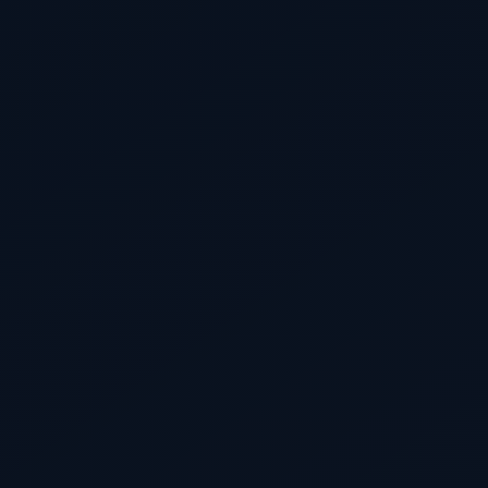
东
的
了
3