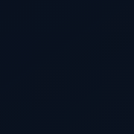
的一年，丹佛掘金队，纽约篮网队，印第安纳步行者队和圣安
合并不但改变了北美职业篮球联盟的格局，同时由于明星球员
送出杰夫·佩特里和史蒂夫·霍伊斯后，从阿特兰大手中得到
疯狂表演以一己之力只用了半场就把掘金斩与马下，31分钟砍了4