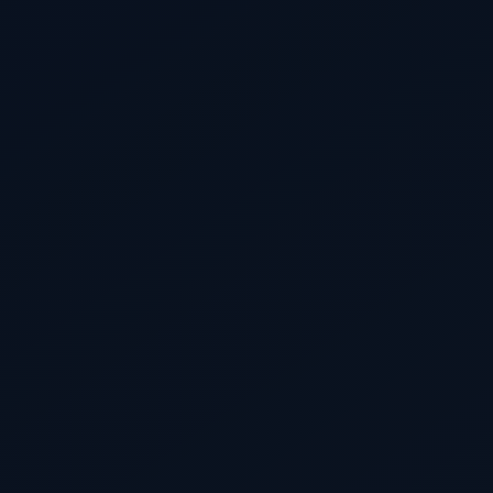
版权声明：
本站文章如无特别标注，均为本站原创文
章，于2025-12-13，由
xjunn
发表，共 789个字。
转载请注明出处：
xjunn，如有疑问，请联系我们
本文地址：
https://odsports-
global.com/2025/12/63.html
标签：
赛后密尔沃基雄鹿绝杀压哨——NBA季后赛节点到来；赛场秩序良好；数
据趋势出现新变化