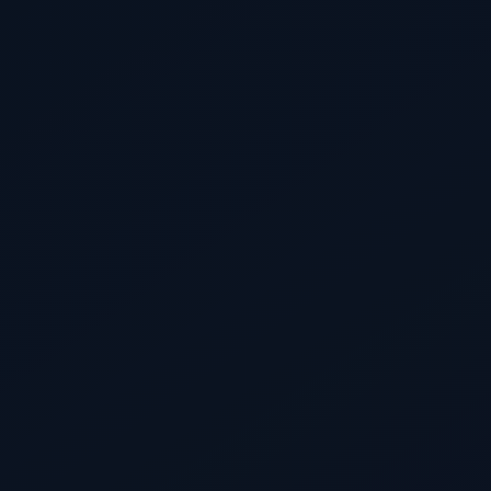
发布评论
评论列表
徐玉荣
@回复
2025-05-28 03:55:26
This is my third time ordering from this
seller, and they never disappoint. Great
value for the price. Will definitely buy
again.