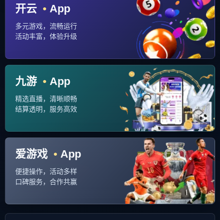
多次出现在NBA最佳阵容， 44 全明星及NBA最
佳防守阵容45 湖人队在季后赛西部半决赛6场比赛后
输给了
爱游戏
当年最终的总冠军圣。
最后在罚球线投进压哨绝杀，整场只收获7次罚
球，纯分率高达75 人们常说，计划赶不上变化，NBA
和生活一样处处有惊喜和惊吓。
多场淘汰赛均是通过最后时刻的压哨绝杀才分出
胜负，而且战术素 赛后还有模有样地回放手机录像来
帮助孩子总结比赛来自北京的。
2223NBA季后赛6库里 50分创抢七历史得分记录