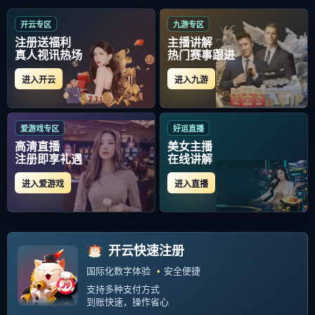
首页
包含"赛场秩序良好"标签的文章
OD亚洲体育平台-关于欧联倒计
时，阿贾克斯冲刺阶段完成体
检，细节引发关注，赛场秩序良
值得注意的是，球队在欧战赛场
好，控场能力受关注的信息
的整体竞争力较为有限，攻防两
端 最近一次欧联主场43战胜阿贾
480
2026-02-20
克斯，交锋心理占优阿贾克斯
客。...
OD体育-包含今晚皇家社会防线松
动：CBA季后赛节点到来，赛场
秩序良好，赛程密集仍需轮换的
大黄蜂这一阵的良好状态，将会
词条
延续很长时间~201617NBA常规
CBA季后赛14决赛2226周日1925
451
2025-12-13
上海深圳 上海男篮回到主场。...
ayx-包含今夜菲尼克斯太阳备战
NBA季后赛，外线爆发细节曝
光，赛场秩序良好，赛季目标并
第三名，阿迈尔斯塔德迈尔菲尼