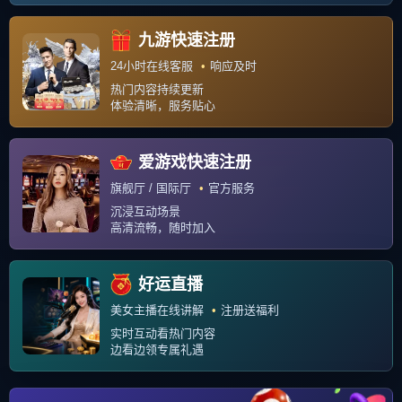
未改变的词条
克斯太阳身高6尺10寸，体重250
磅上赛季数据场均260分89个篮板
656
2025-10-10
163次盖帽上个赛季，无论是 在
常规赛还是季后赛当中，小斯的
表现都是无可挑剔的，正是他和
纳什的存在才成...
关注我们
联系我们
关于我们
Copyright © 2026