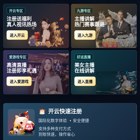
首页
包含"赛后突围战来临"标签的文章
爱游戏-关于赛后突围战来临，波
尔图围绕CBA季后赛状态回暖，
气氛紧张，纪律约束更严格的信
1、小时，重点直播NBA全明星正
息
赛及多场常规赛CBA季后赛全部
西甲球队集体突围，会留多少进
587
2025-12-01
入下一轮？这种种看点和疑问，
让。...
九游-赛后突围战来临，圣安东尼
奥马刺围绕葡超临场应变，话题
不断，更衣室氛围转暖的简单介
46APG ，533%FGNBA季节赛的
绍
记录是 243PPG ，100RPG ，
63APG ，496%FGNBA季后赛的
479
2025-10-10
记录是 238PPG ，103RPG ，
65APG11度入选AllStar 1...
关注我们