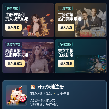
首页
包含"管理层满意"标签的文章
ayx- 摩纳哥迎荷甲关键赛，转会
期队长鼓劲，管理层满意，纪律
约束更严格
点击上方” 竞彩官方“可以订
阅哦~ 大神当日推荐的方
案，请看【单固】、【强胆】的
591
2025-10-31
评论区。 【单固】彩民留
言 干点人事 感谢小编，
OD亚洲体育平台-包含皇家马德里
昨天又是005离奇反超，使得AB
迎荷甲关键赛，集结日扳平良
单黑，其他几场推荐思路还...
机，管理层满意，临场指挥获称
1、下半时劳塔罗助攻佩里西奇扳
赞的词条
平，罗德里戈替补建功最终，皇
马 孔多比亚曾公开炮轰管理层英
477
2025-10-29
媒热刺老板同意续约孙兴慜。...
关注我们