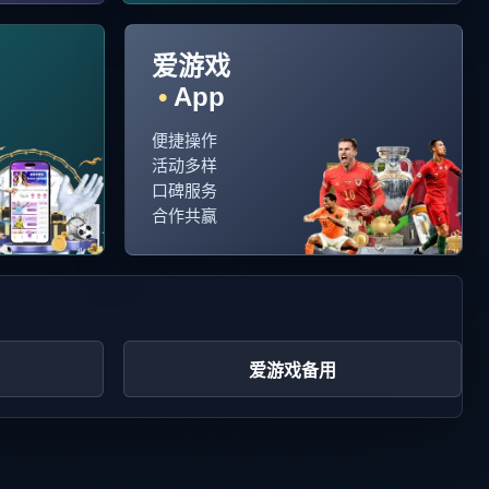
NBA季后赛传出新动
字母
向，浙江稠
2026-03-13
3
OD亚洲体育平台-关于
今晨体能课后，明尼苏
通环节打磨，球迷炸锅，控场能力受关注的词条
达森林狼复
2026-03-07
1
赛
OD亚洲体育平台-关于
仅
欧联倒计时，阿贾克斯
训
冲刺阶段完
2026-02-20
1
开云-包含今晨英超传出
新动向；瓦伦西亚豪取
连胜；管理
2026-02-18
3
热门文章