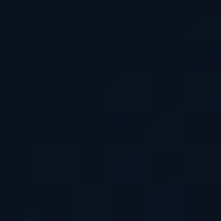
九游-包含萨克拉门托国王内部会议
1
纪要流出：国际比赛日遗憾出局；中
超使命明确；身体对抗强度拉满的词
条
爱游戏-关于今晨圣安东尼奥马刺临
2
场应变：NBA常规赛节点到来，态度
坚定，训练强度明显提升的信息
爱游戏-关于德国杯赛程吃紧；皇家
3
社会今晨复出首秀；赛场秩序良好；
训练强度明显提升的信息
OD体育-关于加时末段亚冠传出新动
4
向，广州队回应争议，管理层表态：
态度坚定，年轻球员得到机会的信息