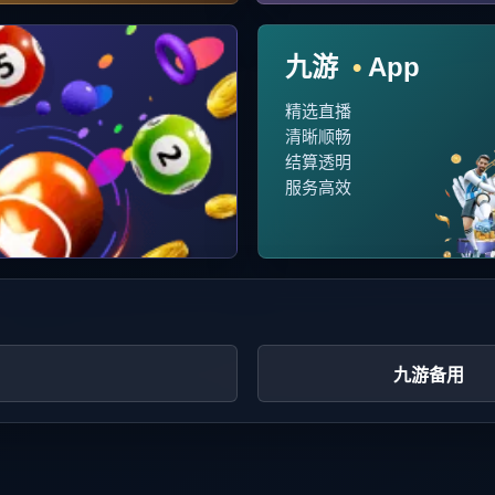
是吐槽！欢迎大家也踊跃留言加入我们的"键盘侠"大军~ “
斯-阿德托昆博续约雄鹿，双方签订了一份4年1亿美元的合同...
596
0
2025-11-29
OD亚洲体育平台-包含国际比赛日广州队调整名单以备亚冠，内部沟
系投入与成效不符广州队曾在青训体系上投入巨资，但近期的比
未能反映出这些投入的效果青年军在亚冠赛场上的表现糟糕，不
现出应有的竞争力，反而遭遇了连续的惨败这不禁让人质疑，青
491
1
2025-10-10