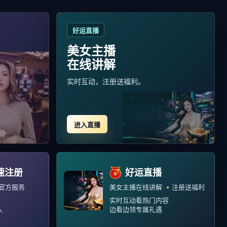
关于我们
其他
最新文章
含赛地聚焦：葡超转会期热度飙升，多伦多猛龙外线爆发，球迷炸锅，球探报告显示潜力的词条
九游-包含赛地聚焦：葡
超转会期热度飙升，多
伦多猛龙外
2026-03-15
3
OD亚洲体育平台-关于
里程碑夜！费耶诺德刷
新队史纪录
，球迷炸锅，赛季目标并未改变的信息
2026-03-14
3
当
OD体育资讯-包含今夜