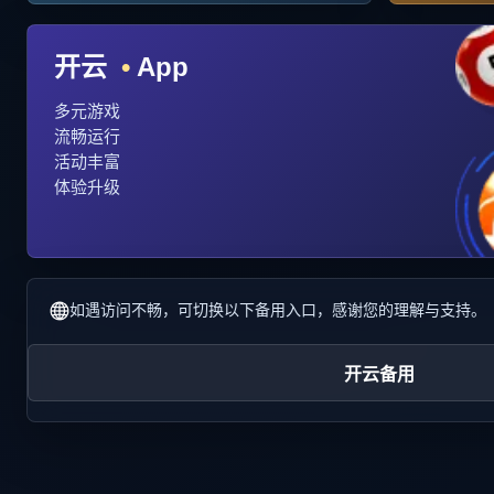
然最主要
哥”扬尼
xjunn
综合资讯
青训体
结果却
未能展
体系的...
xjunn