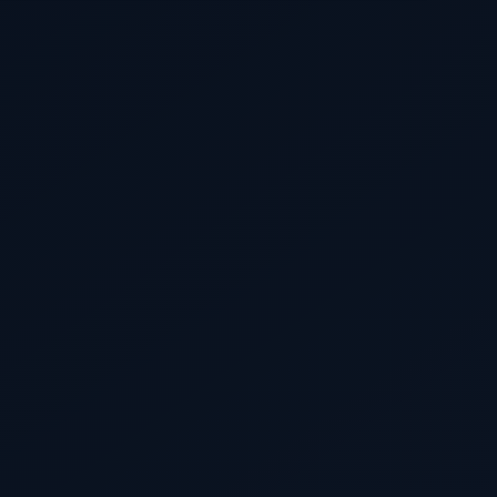
九游-包含萨克拉门托国王内部会议
1
纪要流出：国际比赛日遗憾出局；中
超使命明确；身体对抗强度拉满的词
条
爱游戏-关于今晨圣安东尼奥马刺临
2
场应变：NBA常规赛节点到来，态度
坚定，训练强度明显提升的信息
爱游戏-关于德国杯赛程吃紧；皇家
3
社会今晨复出首秀；赛场秩序良好；
训练强度明显提升的信息
OD体育-关于加时末段亚冠传出新动
4
向，广州队回应争议，管理层表态：
态度坚定，年轻球员得到机会的信息