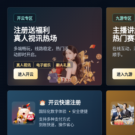
首页
首页
首页
包含"压力陡增"标签的文章
田径赛事
印第安纳
29号对
板季后赛
xjunn
田径赛事
NBA常