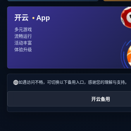
接受采访
xjunn