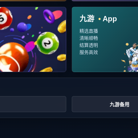
时，他便为自己定下了基调“我现在没什么太大。...
428
1
2025-12-12